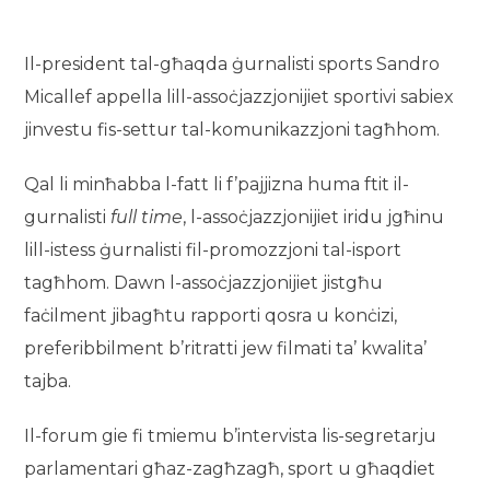
Il-president tal-għaqda ġurnalisti sports Sandro
Micallef appella lill-assoċjazzjonijiet sportivi sabiex
jinvestu fis-settur tal-komunikazzjoni tagħhom.
Qal li minħabba l-fatt li f’pajjizna huma ftit il-
gurnalisti
full time
, l-assoċjazzjonijiet iridu jgħinu
lill-istess ġurnalisti fil-promozzjoni tal-isport
tagħhom. Dawn l-assoċjazzjonijiet jistgħu
faċilment jibagħtu rapporti qosra u konċizi,
preferibbilment b’ritratti jew filmati ta’ kwalita’
tajba.
Il-forum gie fi tmiemu b’intervista lis-segretarju
parlamentari għaz-zagħzagħ, sport u għaqdiet