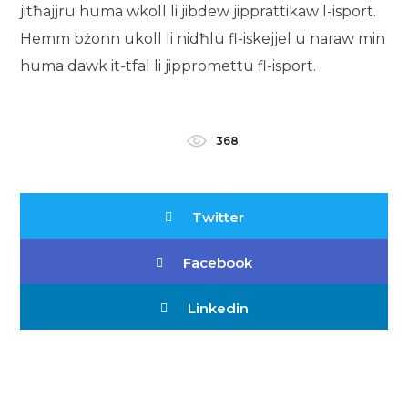
jitħajjru huma wkoll li jibdew jipprattikaw l-isport.
Hemm bżonn ukoll li nidħlu fl-iskejjel u naraw min
huma dawk it-tfal li jippromettu fl-isport.
368
Twitter
Facebook
Linkedin