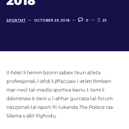
2018
SPORTMT
OCTOBER 29, 2018
0
25
Il-ħiliet li hemm bżonn sabiex tkun atleta
professjonali, l-isfidi li jiffaċċjaw l-atleti flimkien
mar-rwol tal-
media
sportiva kienu t-temi li
ddominaw it-tieni u l-aħħar ġurnata tal-forum
nazzjonali tal-isport fil-lukanda
The Palace
tas-
Sliema s-sibt filgħodu.