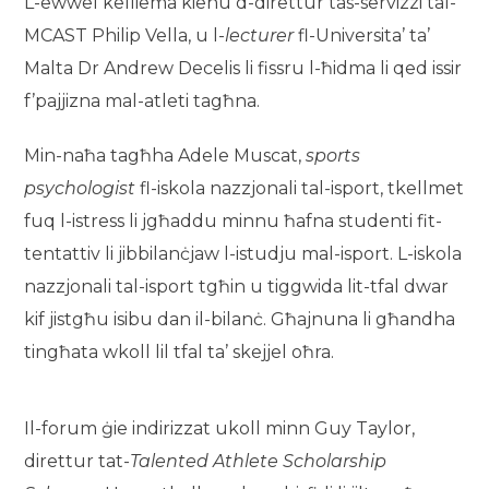
L-ewwel kelliema kienu d-direttur tas-servizzi tal-
MCAST Philip Vella, u l-
lecturer
fl-Universita’ ta’
Malta Dr Andrew Decelis li fissru l-ħidma li qed issir
f’pajjizna mal-atleti tagħna.
Min-naħa tagħha Adele Muscat,
sports
psychologist
fl-iskola nazzjonali tal-isport, tkellmet
fuq l-istress li jgħaddu minnu ħafna studenti fit-
tentattiv li jibbilanċjaw l-istudju mal-isport. L-iskola
nazzjonali tal-isport tgħin u tiggwida lit-tfal dwar
kif jistgħu isibu dan il-bilanċ. Għajnuna li għandha
tingħata wkoll lil tfal ta’ skejjel oħra.
Il-forum ġie indirizzat ukoll minn Guy Taylor,
direttur tat-
Talented Athlete Scholarship