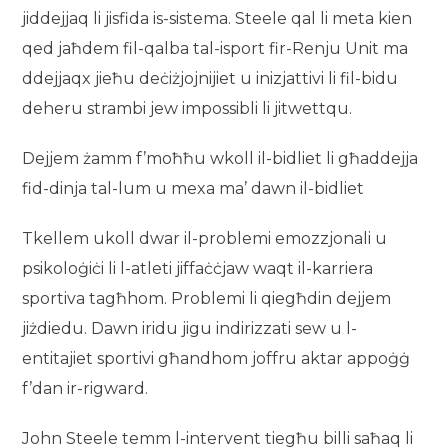
jiddejjaq li jisfida is-sistema. Steele qal li meta kien
qed jaħdem fil-qalba tal-isport fir-Renju Unit ma
ddejjaqx jieħu deċiżjojnijiet u inizjattivi li fil-bidu
deheru strambi jew impossibli li jitwettqu.
Dejjem żamm f’moħħu wkoll il-bidliet li għaddejja
fid-dinja tal-lum u mexa ma’ dawn il-bidliet
Tkellem ukoll dwar il-problemi emozzjonali u
psikoloġiċi li l-atleti jiffaċċjaw waqt il-karriera
sportiva tagħhom. Problemi li qiegħdin dejjem
jiżdiedu. Dawn iridu jigu indirizzati sew u l-
entitajiet sportivi għandhom joffru aktar appoġġ
f’dan ir-rigward.
John Steele temm l-intervent tiegħu billi saħaq li