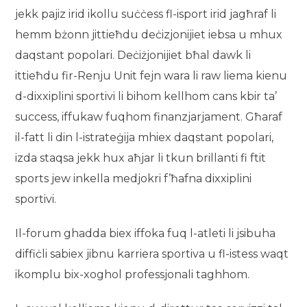
jekk pajiz irid ikollu suċċess fl-isport irid jagħraf li
hemm bżonn jittieħdu deċizjonijiet iebsa u mhux
daqstant popolari. Deċiżjonijiet bħal dawk li
ittieħdu fir-Renju Unit fejn wara li raw liema kienu
d-dixxiplini sportivi li bihom kellhom cans kbir ta’
success, iffukaw fuqhom finanzjarjament. Għaraf
il-fatt li din l-istrateġija mhiex daqstant popolari,
izda staqsa jekk hux aħjar li tkun brillanti fi ftit
sports jew inkella medjokri f’ħafna dixxiplini
sportivi.
Il-forum ghadda biex iffoka fuq l-atleti li jsibuha
diffiċli sabiex jibnu karriera sportiva u fl-istess waqt
ikomplu bix-xoghol professjonali taghhom.