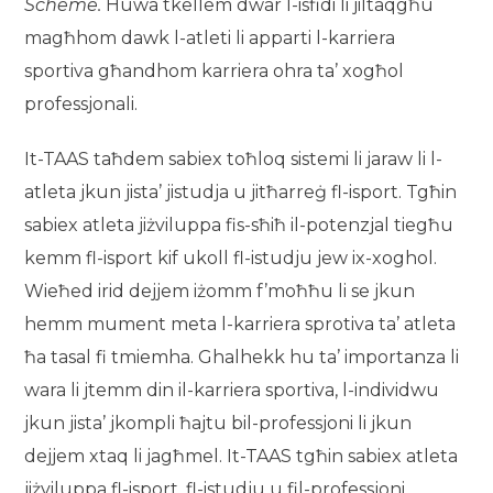
Scheme
.
Huwa tkellem dwar l-isfidi li jiltaqgħu
magħhom dawk l-atleti li apparti l-karriera
sportiva għandhom karriera ohra ta’ xogħol
professjonali.
It-TAAS taħdem sabiex toħloq sistemi li jaraw li l-
atleta jkun jista’ jistudja u jitħarreġ fl-isport. Tgħin
sabiex atleta jiżviluppa fis-sħiħ il-potenzjal tiegħu
kemm fl-isport kif ukoll fl-istudju jew ix-xoghol.
Wieħed irid dejjem iżomm f’moħħu li se jkun
hemm mument meta l-karriera sprotiva ta’ atleta
ħa tasal fi tmiemha. Ghalhekk hu ta’ importanza li
wara li jtemm din il-karriera sportiva, l-individwu
jkun jista’ jkompli ħajtu bil-professjoni li jkun
dejjem xtaq li jagħmel. It-TAAS tgħin sabiex atleta
jiżviluppa fl-isport, fl-istudju u fil-professjoni