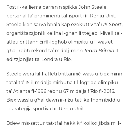
Fost il-kelliema barranin spikka John Steele,
personalita’ prominenti tal-isport fir-Renju Unit.
Steele kien serva bħala kap eżekuttiv ta’
UK Sport
,
organiżżazzjoni li kellha l-għan li ttejjeb il-livell tal-
atleti brittanniċi fil-logħob olimpiku u li waslet
għal-rebħ rekord ta’ midalji minn
Team Britain
fl-
edizzjonijiet ta’ Londra u Rio.
Steele wera kif l-atleti brittanniċi wasslu biex minn
total ta’ 15-il midalja mirbuħa fil-logħob olimpiku
ta’ Atlanta fl-1996 rebħu 67 midalja f’Rio fl-2016.
Biex wasslu għal dawn ir-riżultati kellhom ibiddlu
l-istrateġija sportiva fir-Renju Unit.
Bdew mis-settur tat-tfal hekk kif kollox jibda mill-