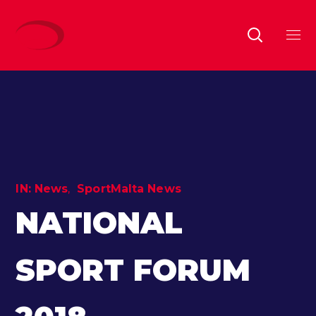
IN:
News
SportMalta News
NATIONAL
SPORT FORUM