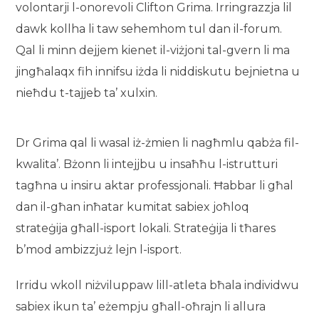
volontarji l-onorevoli Clifton Grima. Irringrazzja lil
dawk kollha li taw sehemhom tul dan il-forum.
Qal li minn dejjem kienet il-viżjoni tal-gvern li ma
jingħalaqx fih innifsu iżda li niddiskutu bejnietna u
nieħdu t-tajjeb ta’ xulxin.
Dr Grima qal li wasal iż-żmien li nagħmlu qabża fil-
kwalita’. Bżonn li intejjbu u insaħħu l-istrutturi
tagħna u insiru aktar professjonali. Ħabbar li għal
dan il-għan inħatar kumitat sabiex joħloq
strateġija għall-isport lokali. Strateġija li tħares
b’mod ambizzjuż lejn l-isport.
Irridu wkoll niżviluppaw lill-atleta bħala individwu
sabiex ikun ta’ eżempju għall-oħrajn li allura