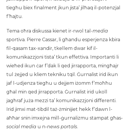
tiegħu biex finalment jkun jista’ jilħaq il-potenzjal
f’ħajtu.
Tema oħra diskussa kienet ir-rwol tal-
media
sportiva. Pierre Cassar, li għandu esperjenza kbira
fil-qasam tax-xandir, tkellem dwar kif il-
komunikazzjoni tista’ tkun effettiva. Importanti li
wieħed ikun ċar f’dak li qed jirrapporta, mingħajr
tul żejjed u kliem tekniku tqil. Ġurnalist irid ikun
jaf l-udjenza tiegħu u dejjem iżomm f’moħħu
għal min qed jirrapporta. Ġurnalist irid ukoll
jagħraf juża mezzi ta’ komunikazzjoni differenti.
Irid jimxi mat-tibdil taż-żminijiet hekk f’dawn l-
aħħar snin imxejna mill-ġurnalizmu stampat għas-
social media
u n-
news portals
.