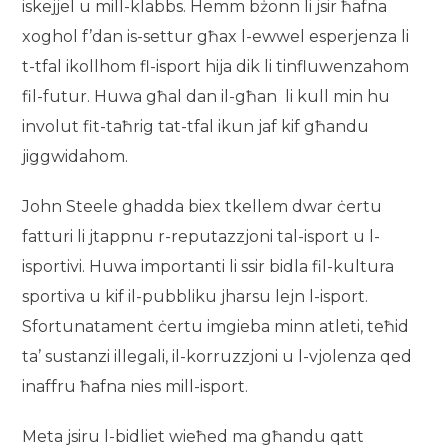
iskejjel u mill-klabbs. Hemm bżonn li jsir ħafna
xoghol f’dan is-settur għax l-ewwel esperjenza li
t-tfal ikollhom fl-isport hija dik li tinfluwenzahom
fil-futur. Huwa għal dan il-għan li kull min hu
involut fit-taħrig tat-tfal ikun jaf kif għandu
jiggwidahom.
John Steele ghadda biex tkellem dwar ċertu
fatturi li jtappnu r-reputazzjoni tal-isport u l-
isportivi. Huwa importanti li ssir bidla fil-kultura
sportiva u kif il-pubbliku jharsu lejn l-isport.
Sfortunatament ċertu imgieba minn atleti, teħid
ta’ sustanzi illegali, il-korruzzjoni u l-vjolenza qed
inaffru ħafna nies mill-isport.
Meta jsiru l-bidliet wieħed ma għandu qatt