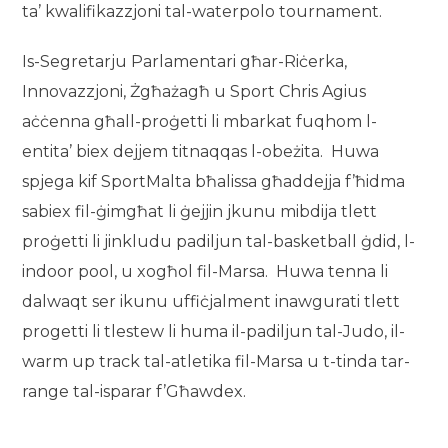
ta’ kwalifikazzjoni tal-waterpolo tournament.
Is-Segretarju Parlamentari għar-Riċerka,
Innovazzjoni, Żgħażagħ u Sport Chris Agius
aċċenna għall-proġetti li mbarkat fuqhom l-
entita’ biex dejjem titnaqqas l-obeżita. Huwa
spjega kif SportMalta bħalissa għaddejja f’ħidma
sabiex fil-ġimgħat li ġejjin jkunu mibdija tlett
proġetti li jinkludu padiljun tal-basketball ġdid, l-
indoor pool, u xogħol fil-Marsa. Huwa tenna li
dalwaqt ser ikunu uffiċjalment inawgurati tlett
progetti li tlestew li huma il-padiljun tal-Judo, il-
warm up track tal-atletika fil-Marsa u t-tinda tar-
range tal-isparar f’Għawdex.