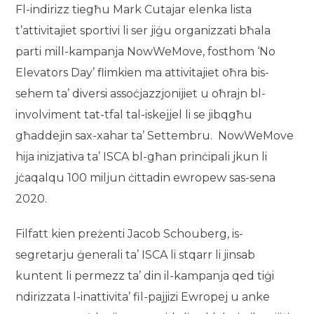
Fl-indirizz tiegħu Mark Cutajar elenka lista
t’attivitajiet sportivi li ser jiġu organizzati bħala
parti mill-kampanja NowWeMove, fosthom ‘No
Elevators Day’ flimkien ma attivitajiet oħra bis-
sehem ta’ diversi assoċjazzjonijiet u oħrajn bl-
involviment tat-tfal tal-iskejjel li se jibqgħu
għaddejin sax-xahar ta’ Settembru. NowWeMove
hija inizjativa ta’ ISCA bl-għan prinċipali jkun li
jċaqalqu 100 miljun ċittadin ewropew sas-sena
2020.
Filfatt kien preżenti Jacob Schouberg, is-
segretarju ġenerali ta’ ISCA li stqarr li jinsab
kuntent li permezz ta’ din il-kampanja qed tiġi
ndirizzata l-inattivita’ fil-pajjizi Ewropej u anke