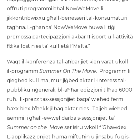
offruti programmi bħal NowWeMove li
jikkontribwixxu għall-benesseri tal-konsumaturi
tagħna. L-għan ta’ NowWeMove huwa li tiġi
promossa parteċipazzjoni akbar fl-isport u l-attività
fiżika fost nies ta’ kull età f’Malta.”
Waqt il-konferenza tal-aħbarijiet kien varat ukoll
il-programm
Summer On The
M
ove
. Programm li
qiegħed kull ma jmur jiġbed aktar l-interess tal-
pubbliku nġenerali, bl-aħħar edizzjoni tilħaq 6000
ruħ. Il-prezz tas-sessjonijiet baqa’ wieħed ferm
baxx biex b’hekk jilħaq aktar nies. Tajjeb wieħed
isemmi li għall-ewwel darba s-sessjonijiet ta’
Summer on the Move
ser isiru wkoll f’Għawdex.
L-applikazzjonjiet huma miftuħin u jinsabu fuq is-