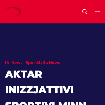
IN:
News
SportMalta News
AKTAR
INIZZJATTIVI