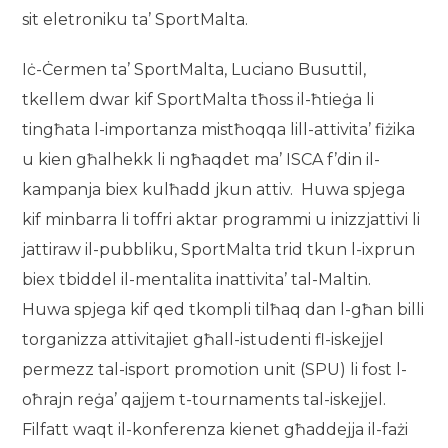
sit eletroniku ta’ SportMalta.
Iċ-Ċermen ta’ SportMalta, Luciano Busuttil,
tkellem dwar kif SportMalta tħoss il-ħtieġa li
tingħata l-importanza mistħoqqa lill-attivita’ fiżika
u kien għalhekk li ngħaqdet ma’ ISCA f’din il-
kampanja biex kulħadd jkun attiv. Huwa spjega
kif minbarra li toffri aktar programmi u inizzjattivi li
jattiraw il-pubbliku, SportMalta trid tkun l-ixprun
biex tbiddel il-mentalita inattivita’ tal-Maltin.
Huwa spjega kif qed tkompli tilħaq dan l-għan billi
torganizza attivitajiet għall-istudenti fl-iskejjel
permezz tal-isport promotion unit (SPU) li fost l-
oħrajn reġa’ qajjem t-tournaments tal-iskejjel.
Filfatt waqt il-konferenza kienet għaddejja il-fażi