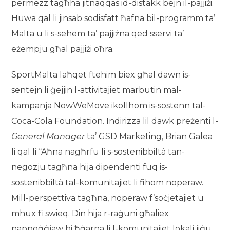
permezz tagħha jitnaqqas id-distakk bejn il-pajjiżi.
Huwa qal li jinsab sodisfatt ħafna bil-programm ta’
Malta u li s-sehem ta’ pajjiżna qed sservi ta’
eżempju għal pajjiżi oħra.
SportMalta laħqet ftehim biex għal dawn is-
sentejn li ġejjin l-attivitajiet marbutin mal-
kampanja NowWeMove ikollhom is-sostenn tal-
Coca-Cola Foundation. Indirizza lil dawk preżenti l-
General Manager
ta’ GSD Marketing, Brian Galea
li qal li “Aħna nagħrfu li s-sostenibbiltà tan-
negozju tagħna hija dipendenti fuq is-
sostenibbiltà tal-komunitajiet li fihom noperaw.
Mill-perspettiva tagħna, noperaw f’soċjetajiet u
mhux fi swieq. Din hija r-raġuni għaliex
nappoġġjaw bi ħġarna li l-komunitajiet lokali jiġu