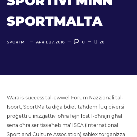
SPORTIVI MINN
SPORTMALTA
SPORTMT
APRIL 27, 2016
0
26
Wara is-suċċess tal-ewwel Forum Nazzjonali tal-
Isport, SportMalta diġa bdiet taħdem fuq diversi
proġetti u inizzjattivi oħra fejn fost l-oħrajn għal
sena oħra ser tissieħeb ma’ ISCA (International
Sport and Culture Association) sabiex torganizza