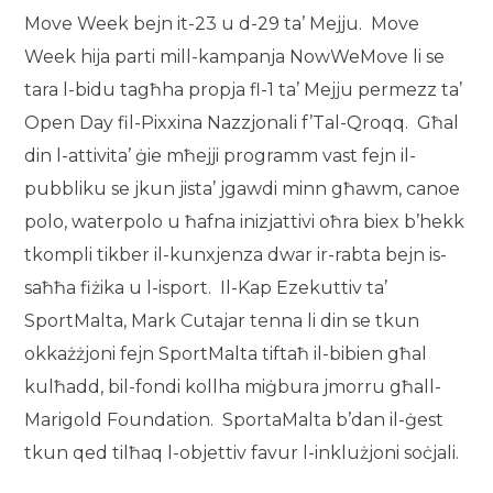
Move Week bejn it-23 u d-29 ta’ Mejju. Move
Week hija parti mill-kampanja NowWeMove li se
tara l-bidu tagħha propja fl-1 ta’ Mejju permezz ta’
Open Day fil-Pixxina Nazzjonali f’Tal-Qroqq. Għal
din l-attivita’ ġie mħejji programm vast fejn il-
pubbliku se jkun jista’ jgawdi minn għawm, canoe
polo, waterpolo u ħafna inizjattivi oħra biex b’hekk
tkompli tikber il-kunxjenza dwar ir-rabta bejn is-
saħħa fiżika u l-isport. Il-Kap Ezekuttiv ta’
SportMalta, Mark Cutajar tenna li din se tkun
okkażżjoni fejn SportMalta tiftaħ il-bibien għal
kulħadd, bil-fondi kollha miġbura jmorru għall-
Marigold Foundation. SportaMalta b’dan il-ġest
tkun qed tilħaq l-objettiv favur l-inklużjoni soċjali.